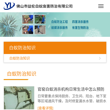
Toggl
navig
白蚁防治知识
白蚁防治知识
白蚁防治知识
官窑白蚁消杀机构日常生活中怎么预防
白蚁
日常要重点保持厨房、卫生间、阳台、地下室
等区域通风干燥，及时修复漏水水管、破损水
龙头，杜绝墙体、地面积水返潮。雨季关好门
[查看详情]