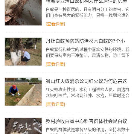
桂城专业治白蚁机构为什么居住的房屋
里会有白蚁
白蚁是一种群居的，且有明白分工的害虫，它
们自身有强大的繁衍能力，只需一找到合适的
地方(温度和湿度合适)落脚，随着时间的推移
[查看详情]
就会产生出上千上万的白蚁。
丹灶白蚁预防站防治杉木白蚁的7个小
妙招
白蚁繁衍和蛀食的过程中喜欢安静的环境，我
们要保持室内干净整洁，肃清杂物，防止留下
可吸收白蚁的废弃物，特别是不能留木质废弃
[查看详情]
物和纸张等。
狮山红火蚁消杀公司红火蚁为何危害这
么大
红火蚁攻击性强，水利工程巡检人员、周边群
众被叮咬后，常出现红肿、水疱，严重时还会
引发过敏休克，影响工程正常运维与群众安
[查看详情]
全。
罗村验收白蚁中心科普群体社会是白蚁
的生物特性
白蚁的群体就是靠各品级的作用，坚持着数十