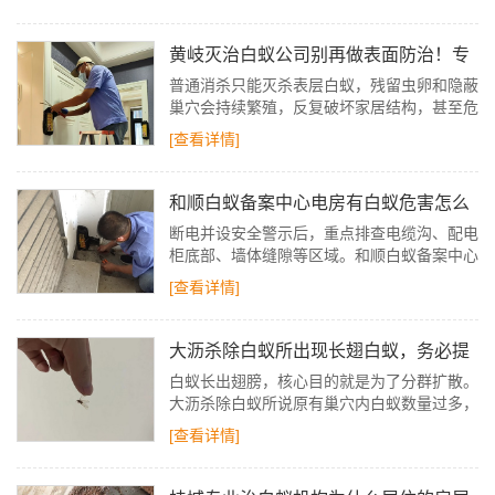
窗，雨后及时开窗通风除湿，彻底切断白蚁生
存的水源条件。
黄岐灭治白蚁公司别再做表面防治！专
业灭蚁找益伦
普通消杀只能灭杀表层白蚁，残留虫卵和隐蔽
巢穴会持续繁殖，反复破坏家居结构，甚至危
害房屋安全。想要彻底清除，必须依靠标准
[查看详情]
化、闭环式的专业施工。
和顺白蚁备案中心电房有白蚁危害怎么
办
断电并设安全警示后，重点排查电缆沟、配电
柜底部、墙体缝隙等区域。和顺白蚁备案中心
通过白蚁留下的泥被、泥线、排泄物等痕迹，
[查看详情]
定位巢穴与活动路线，为灭杀打基础。
大沥杀除白蚁所出现长翅白蚁，务必提
高警惕
白蚁长出翅膀，核心目的就是为了分群扩散。
大沥杀除白蚁所说原有巢穴内白蚁数量过多，
食物和空间不足时，繁殖蚁就会借助翅膀飞出
[查看详情]
老巢，开启“分家之旅”。